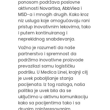
ponosom podržava poslovne
aktivnosti
Novartisa
,
AbbViea
i
MSD
-a i mnogih drugih. Kako kroz
niz usluga koje omogućavaju rani
pristup inovativnim lekovima, tako
i putem kontinuiranog i
neprekidnog snabdevanja.
Važno je razumeti da naše
partnerstvo i spremnost da
podržimo inovativne proizvode
prevazilazi samu logističku
podršku. U Medica Linei, krajnji cilj
je uvek poboljšanje stanja
pacijenata. Iz tog razloga, naša
politika je uvek bila da se
uključimo u aktivnu komunikaciju
kako sa pacijentima tako i sa
drugim zainteresovanim