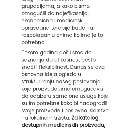
grupacijama, a kako bismo
omogućili da najefikasnija,
ekonomična i medicinski
opravdana terapija bude na
raspolaganju onima kojima je to
potrebno.
Tokom godina došli smo do
saznanja da efikasnost često
znači i fleksibilnost. Danas se ova
osnovna ideja ogleda u
strukturiranju našeg poslovanja
koje proizvođačima omogućava
da odaberu samo one usluge koje
su im potrebne kako bi nadogradili
svoje proizvode i poslovno iskustvo
na lokalnom tržištu.
Za
katalog
dostupnih medicinskih proizvoda,