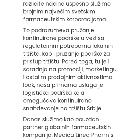
različite načine uspešno služimo
brojnim najvećim svetskim
farmaceutskim korporacijama.
To podrazumeva pružanje
kontinuirane podrške u vezi sa
regulatornim potrebama lokalnih
tržišta, kao i pružanje podrške za
pristup tržištu. Pored toga, tu je i
saradnja na promociji, marketingu
i ostalim prodajnim aktivnostima.
Ipak, naša primarna usluga je
logistička podrška koja
omogućava kontinuirano
snabdevanje na tržištu Srbije.
Danas služimo kao pouzdan
partner globalnih farmaceutskih
kompanija. Medica Linea Pharm s